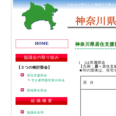
だれもが安心して神奈川で暮ら
HOME
神奈川県居住支援
協議会の取り組み
( )は所属部会
【凡例：
居
＝居住
【２つの検討部会】
★印の団体は、住宅
居住支援部会
┗
空き家問題対策分科会
区 分
団地再生部会
組 織 概 要
協議会会則