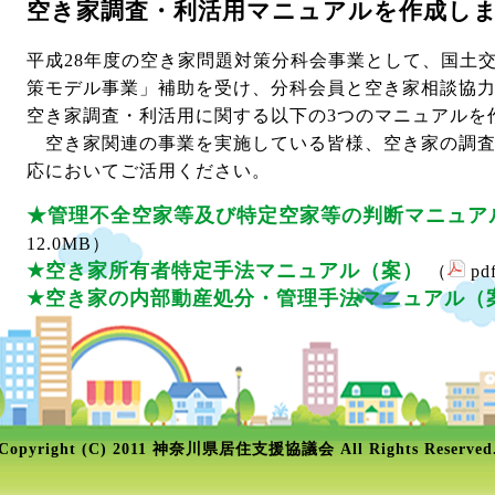
空き家調査・利活用マニュアルを作成し
平成28年度の空き家問題対策分科会事業として、国土
策モデル事業」補助を受け、分科会員と空き家相談協
空き家調査・利活用に関する以下の3つのマニュアルを
空き家関連の事業を実施している皆様、空き家の調査
応においてご活用ください。
★管理不全空家等及び特定空家等の判断マニュア
12.0MB）
★空き家所有者特定手法マニュアル（案）
（
pd
★空き家の内部動産処分・管理手法マニュアル（
Copyright (C) 2011 神奈川県居住支援協議会 All Rights Reserved