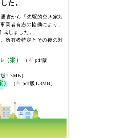
ました。
交通省から「先駆的空き家対
力事業者有志の協働により、
作成しました。
、所有者特定とその後の対
ル（案）
（
pdf版
f版1.3MB）
案）
（
pdf版1.3MB）
.