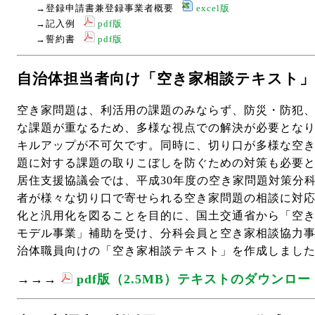
→登録申請書兼登録事業者概要
excel版
→記入例
pdf版
→誓約書
pdf版
自治体担当者向け「空き家相談テキスト
空き家問題は、利活用の課題のみならず、防災・防犯
な課題が重なるため、多様な視点での解決が必要とな
キルアップが不可欠です。同時に、切り口が多様な空
題に対する課題の取りこぼしを防ぐための対策も必要
居住支援協議会では、平成30年度の空き家問題対策分
者が様々な切り口で寄せられる空き家問題の相談に対
化と汎用化を図ることを目的に、国土交通省から「空
モデル事業」補助を受け、分科会員と空き家相談協力
治体職員向けの「空き家相談テキスト」を作成しまし
→→→
pdf版（2.5MB）テキストのダウンロー