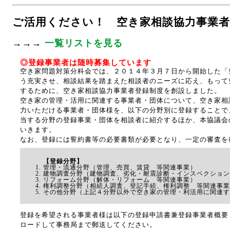
ご活用ください！ 空き家相談協力事業者
→→→
一覧リストを見る
◎登録事業者は随時募集しています
空き家問題対策分科会では、２０１４年３月７日から開始した「
う充実させ、相談結果を踏まえた相談者のニーズに応え、もって
するために、空き家相談協力事業者登録制度を創設しました。
空き家の管理・活用に関連する事業者・団体について、空き家相
力いただける事業者・団体様を、以下の分野別に登録することで
当する分野の登録事業・団体を相談者に紹介するほか、本協議会
いきます。
なお、登録には誓約書等の必要書類が必要となり、一定の審査を
【登録分野】
管理・流通分野（管理、売買、賃貸 等関連事業）
建物調査分野（建物調査、劣化・耐震診断・インスペクション
リフォーム分野（解体・リフォーム 等関連事業）
権利調整分野（相続人調査、登記手続、権利調整 等関連事業
その他分野（上記４分野以外で空き家の管理・利活用に関連す
登録を希望される事業者様は以下の登録申請書兼登録事業者概要
ロードして事務局まで郵送してください。