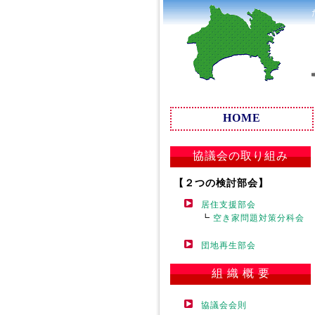
HOME
協議会の取り組み
【２つの検討部会】
居住支援部会
┗
空き家問題対策分科会
団地再生部会
組 織 概 要
協議会会則