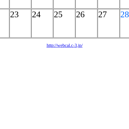
23
24
25
26
27
28
http://webcal.c-3.jp/